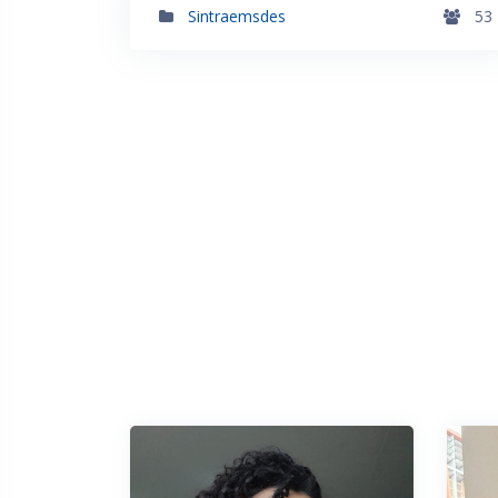
Sintraemsdes
53
Salta Nuestros Docentes