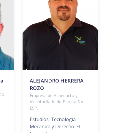
ra
ALEJANDRO HERRERA
ROZO
a
co
Empresa de Acueducto y
Alcantarillado de Pereira S.A
s
ESP.
Estudios: Tecnología
Mecánica y Derecho. El