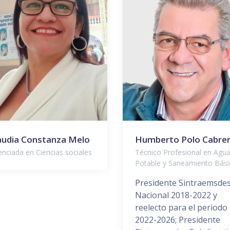
audia Constanza Melo
Humberto Polo Cabre
enciada en Ciencias sociales
Técnico Profesional en Agu
Potable y Saneamiento Bási
Presidente Sintraemsde
Nacional 2018-2022 y
reelecto para el periodo
2022-2026; Presidente